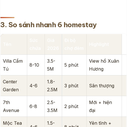
3. So sánh nhanh 6 homestay
Sức
Giá
Đi bộ
Tên
Highlight
chứa
2026
chợ đêm
Villa Cẩm
3.5-
View hồ Xuân
8-10
5 phút
Tú
5M
Hương
Center
1.8-
4-6
3 phút
Sân thượng
Garden
2.5M
7th
2.5-
Mới + hiện
6-8
2 phút
Avenue
3.5M
đại
Mộc Tea
1.5-
Yên tĩnh +
4-6
8 phút