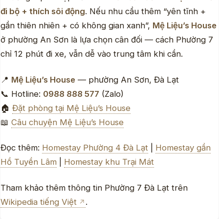
đi bộ + thích sôi động
. Nếu nhu cầu thêm “yên tĩnh +
gần thiên nhiên + có không gian xanh”,
Mệ Liệu’s House
ở phường An Sơn là lựa chọn cân đối — cách Phường 7
chỉ 12 phút đi xe, vẫn dễ vào trung tâm khi cần.
📍
Mệ Liệu’s House
— phường An Sơn, Đà Lạt
📞 Hotline:
0988 888 577
(Zalo)
🏠
Đặt phòng tại Mệ Liệu’s House
📖
Câu chuyện Mệ Liệu’s House
Đọc thêm:
Homestay Phường 4 Đà Lạt
|
Homestay gần
Hồ Tuyền Lâm
|
Homestay khu Trại Mát
Tham khảo thêm thông tin Phường 7 Đà Lạt trên
Wikipedia tiếng Việt
.