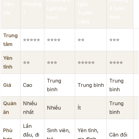
Tiêu
Phường
(gần
(gần Đại
4 (yên
chí
7
Tuyền
học)
tĩnh)
Lâm)
Trung
⭐⭐⭐⭐⭐
⭐⭐⭐⭐
⭐⭐
⭐⭐⭐
tâm
Yên
⭐⭐
⭐⭐⭐
⭐⭐⭐⭐⭐
⭐⭐⭐⭐
tĩnh
Trung
Trung
Giá
Cao
Trung bình
bình
bình
Quán
Nhiều
Trung
Nhiều
Ít
ăn
nhất
bình
Lần
Phù
Sinh viên,
Yên tĩnh,
đầu, đi
Cân đối
hợp
trẻ
gia đình