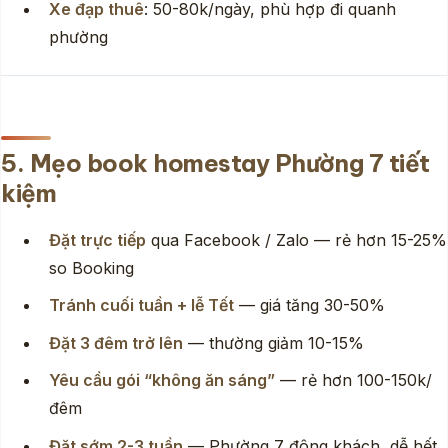
Xe đạp thuê
: 50-80k/ngày, phù hợp đi quanh
phường
5. Mẹo book homestay Phường 7 tiết
kiệm
Đặt trực tiếp
qua Facebook / Zalo — rẻ hơn 15-25%
so Booking
Tránh cuối tuần + lễ Tết
— giá tăng 30-50%
Đặt 3 đêm trở lên
— thường giảm 10-15%
Yêu cầu gói “không ăn sáng”
— rẻ hơn 100-150k/
đêm
Đặt sớm 2-3 tuần
— Phường 7 đông khách, dễ hết