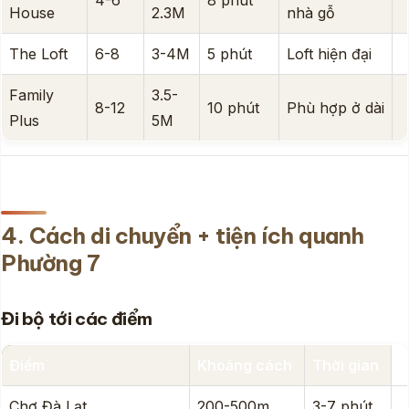
House
2.3M
nhà gỗ
The Loft
6-8
3-4M
5 phút
Loft hiện đại
Family
3.5-
8-12
10 phút
Phù hợp ở dài
Plus
5M
4. Cách di chuyển + tiện ích quanh
Phường 7
Đi bộ tới các điểm
Điểm
Khoảng cách
Thời gian
Chợ Đà Lạt
200-500m
3-7 phút