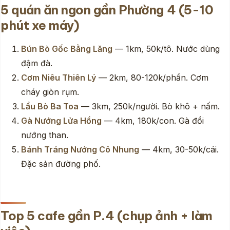
5 quán ăn ngon gần Phường 4 (5-10
phút xe máy)
Bún Bò Gốc Bằng Lăng
— 1km, 50k/tô. Nước dùng
đậm đà.
Cơm Niêu Thiên Lý
— 2km, 80-120k/phần. Cơm
cháy giòn rụm.
Lẩu Bò Ba Toa
— 3km, 250k/người. Bò khô + nấm.
Gà Nướng Lửa Hồng
— 4km, 180k/con. Gà đồi
nướng than.
Bánh Tráng Nướng Cô Nhung
— 4km, 30-50k/cái.
Đặc sản đường phố.
Top 5 cafe gần P.4 (chụp ảnh + làm