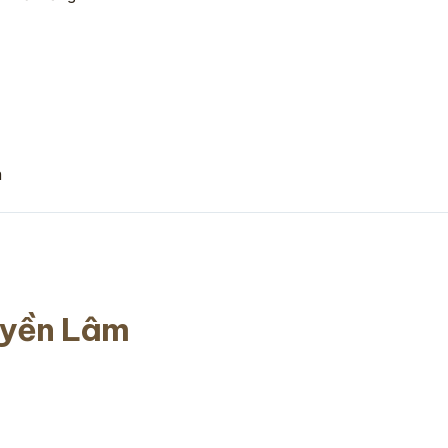
n
uyền Lâm