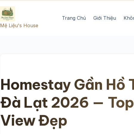
Chuyển
đến
Trang Chủ
Giới Thiệu
Khô
phần
Mệ Liệu's House
nội
dung
Homestay Gần Hồ 
Đà Lạt 2026 — Top
View Đẹp