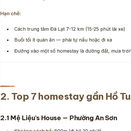
Hạn chế:
Cách trung tâm Đà Lạt 7-12 km (15-25 phút lái xe)
Buổi tối ít quán ăn — phải tự nấu hoặc đi xa
Đường vào một số homestay là đường đất, mưa trơ
2. Top 7 homestay gần Hồ T
2.1 Mệ Liệu’s House — Phường An Sơn
Khoảng cách hồ
: 800m (đi bộ 10 phút)