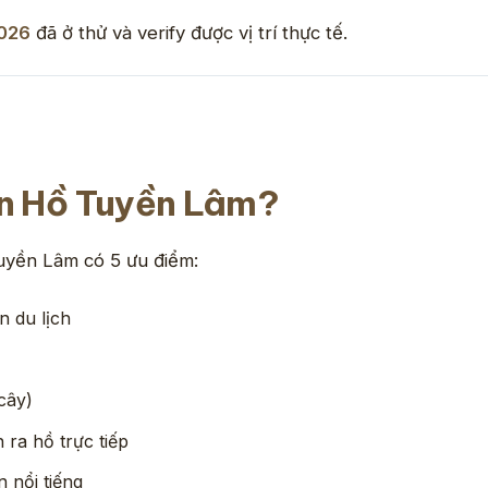
2026
đã ở thử và verify được vị trí thực tế.
ần Hồ Tuyền Lâm?
uyền Lâm có 5 ưu điểm:
n du lịch
cây)
ra hồ trực tiếp
 nổi tiếng