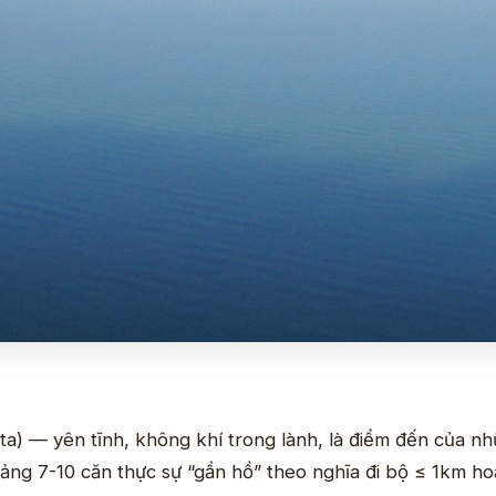
a) — yên tĩnh, không khí trong lành, là điểm đến của n
g 7-10 căn thực sự “gần hồ” theo nghĩa đi bộ ≤ 1km ho