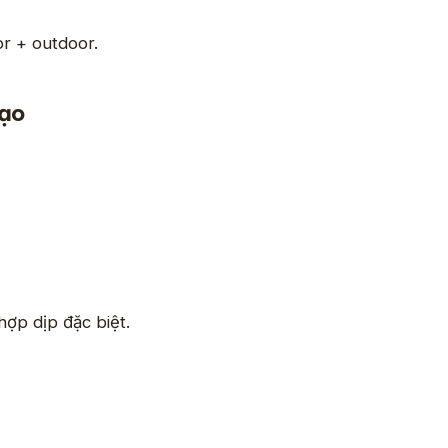
or + outdoor.
Đạo
ợp dịp đặc biệt.