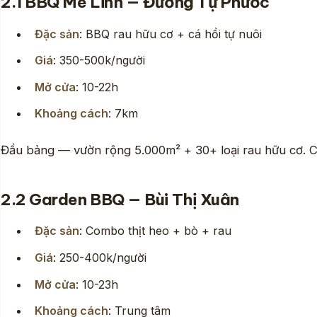
2.1 BBQ Mê Linh — Đường Tự Phước
Đặc sản
: BBQ rau hữu cơ + cá hồi tự nuôi
Giá
: 350-500k/người
Mở cửa
: 10-22h
Khoảng cách
: 7km
Đầu bảng — vườn rộng 5.000m² + 30+ loại rau hữu cơ. Cá h
2.2 Garden BBQ — Bùi Thị Xuân
Đặc sản
: Combo thịt heo + bò + rau
Giá
: 250-400k/người
Mở cửa
: 10-23h
Khoảng cách
: Trung tâm