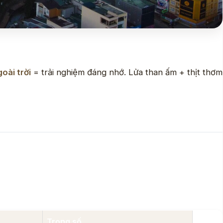
oài trời
= trải nghiệm đáng nhớ. Lửa than ấm + thịt thơm
Trọng số