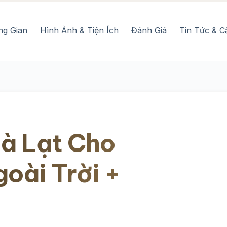
ng Gian
Hình Ảnh & Tiện Ích
Đánh Giá
Tin Tức & C
à Lạt Cho
oài Trời +