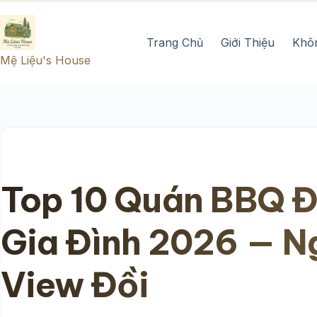
Chuyển
đến
Trang Chủ
Giới Thiệu
Khô
phần
Mệ Liệu's House
nội
dung
Top 10 Quán BBQ Đ
Gia Đình 2026 — Ng
View Đồi