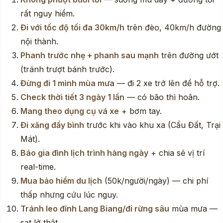
rất nguy hiểm.
Đi với tốc độ tối đa 30km/h
trên đèo, 40km/h đường
nội thành.
Phanh trước nhẹ + phanh sau mạnh
trên đường ướt
(tránh trượt bánh trước).
Đừng đi 1 mình mùa mưa
— đi 2 xe trở lên để hỗ trợ.
Check thời tiết 3 ngày 1 lần
— có bão thì hoãn.
Mang theo dụng cụ vá xe
+ bơm tay.
Đi xăng đầy bình
trước khi vào khu xa (Cầu Đất, Trại
Mát).
Báo gia đình lịch trình hàng ngày
+ chia sẻ vị trí
real-time.
Mua bảo hiểm du lịch
(50k/người/ngày) — chi phí
thấp nhưng cứu lúc nguy.
Tránh leo đỉnh Lang Biang/đi rừng sâu
mùa mưa —
sạt lở thật.