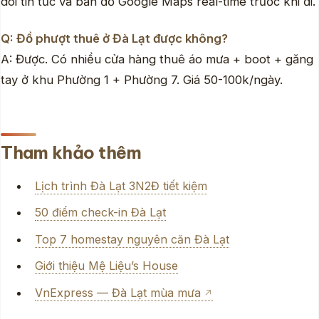
dõi tin tức và bản đồ Google Maps real-time trước khi đi.
Q: Đồ phượt thuê ở Đà Lạt được không?
A: Được. Có nhiều cửa hàng thuê áo mưa + boot + găng
tay ở khu Phường 1 + Phường 7. Giá 50-100k/ngày.
Tham khảo thêm
Lịch trình Đà Lạt 3N2Đ tiết kiệm
50 điểm check-in Đà Lạt
Top 7 homestay nguyên căn Đà Lạt
Giới thiệu Mệ Liệu’s House
VnExpress — Đà Lạt mùa mưa