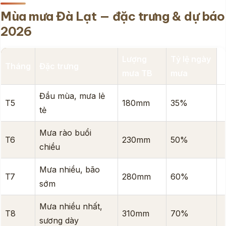
Mùa mưa Đà Lạt — đặc trưng & dự báo
2026
Lượng
Tỷ lệ ngày
Tháng
Đặc trưng
mưa TB
mưa
Đầu mùa, mưa lẻ
T5
180mm
35%
tẻ
Mưa rào buổi
T6
230mm
50%
chiều
Mưa nhiều, bão
T7
280mm
60%
sớm
Mưa nhiều nhất,
T8
310mm
70%
sương dày