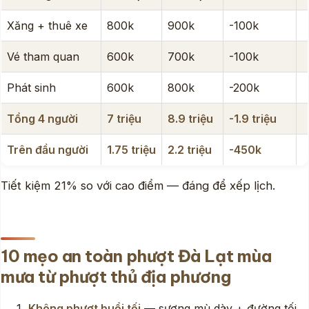
Xăng + thuê xe
800k
900k
-100k
Vé tham quan
600k
700k
-100k
Phát sinh
600k
800k
-200k
Tổng 4 người
7 triệu
8.9 triệu
-1.9 triệu
Trên đầu người
1.75 triệu
2.2 triệu
-450k
Tiết kiệm 21% so với cao điểm — đáng để xếp lịch.
10 mẹo an toàn phượt Đà Lạt mùa
mưa từ phượt thủ địa phương
Không phượt buổi tối
— sương mù dày + đường tối