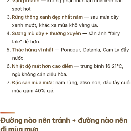
Vắng khách
— không phải chen lấn check-in các
spot hot.
Rừng thông xanh đẹp nhất năm
— sau mưa cây
xanh mướt, khác xa mùa khô vàng úa.
Sương mù dày + thường xuyên
— săn ảnh “fairy
tale” dễ hơn.
Thác hùng vĩ nhất
— Pongour, Datanla, Cam Ly đầy
nước.
Nhiệt độ mát hơn cao điểm
— trung bình 16-21°C,
ngủ không cần điều hòa.
Đặc sản mùa mưa
: nấm rừng, atiso non, dâu tây cuối
mùa giảm 40% giá.
Đường nào nên tránh + đường nào nên
đi mùa mưa