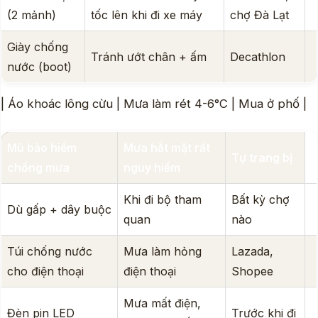
(2 mảnh)
tốc lên khi đi xe máy
chợ Đà Lạt
Giày chống
Tránh ướt chân + ấm
Decathlon
nước (boot)
| Áo khoác lông cừu | Mưa làm rét 4-6°C | Mua ở phố |
Mũ bảo hiểm
Mưa hắt mặt rất
Tự trang bị
chống mưa
nguy hiểm
Khi đi bộ tham
Bất kỳ chợ
Dù gấp + dây buộc
quan
nào
Túi chống nước
Mưa làm hỏng
Lazada,
cho điện thoại
điện thoại
Shopee
Mưa mất điện,
Đèn pin LED
Trước khi đi