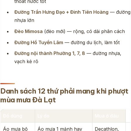
thoát nước tốt
Đường Trần Hưng Đạo + Đinh Tiên Hoàng
— đường
nhựa lớn
Đèo Mimosa
(đèo mới) — rộng, có dải phân cách
Đường Hồ Tuyền Lâm
— đường du lịch, làm tốt
Đường nội thành Phường 1, 7, 8
— đường nhựa,
vạch kẻ rõ
Danh sách 12 thứ phải mang khi phượt
mùa mưa Đà Lạt
Đồ dùng
Lý do
Mua ở đâu
Áo mưa bộ
Áo mưa 1 mảnh hay
Decathlon,