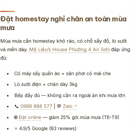
Đặt homestay nghỉ chân an toàn mùa
mưa
Mùa mưa cần homestay khô ráo, có chỗ sấy đồ, lò sưởi
và mền dày.
Mệ Liệu’s House Phường 4 An Sơn
đáp ứng
đủ:
Có máy sấy quần áo + sân phơi có mái che
Lò sưởi điện + chăn dày 3kg
Bếp đầy đủ — không cần ra ngoài ăn khi mưa lớn
📞
0988 888 577
| 💬
Zalo
🌐
Đặt online
— giảm 25% gói mùa mưa (T6-T9)
⭐ 4.9/5 Google (83 reviews)