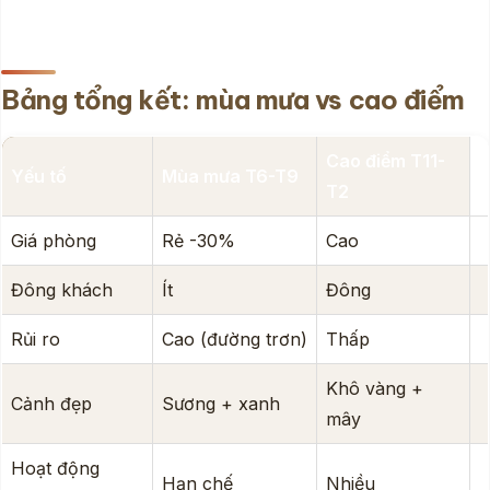
Bảng tổng kết: mùa mưa vs cao điểm
Cao điểm T11-
Yếu tố
Mùa mưa T6-T9
T2
Giá phòng
Rẻ -30%
Cao
Đông khách
Ít
Đông
Rủi ro
Cao (đường trơn)
Thấp
Khô vàng +
Cảnh đẹp
Sương + xanh
mây
Hoạt động
Hạn chế
Nhiều