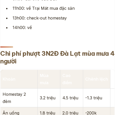
11h00: về Trại Mát mua đặc sản
13h00: check-out homestay
14h00: về
Chi phí phượt 3N2Đ Đà Lạt mùa mưa 4
người
Mùa
Cao
Khoản
Chênh lệch
mưa
điểm
Homestay 2
3.2 triệu
4.5 triệu
-1.3 triệu
đêm
Ăn uống
1.8 triệu
2.0 triệu
-200k