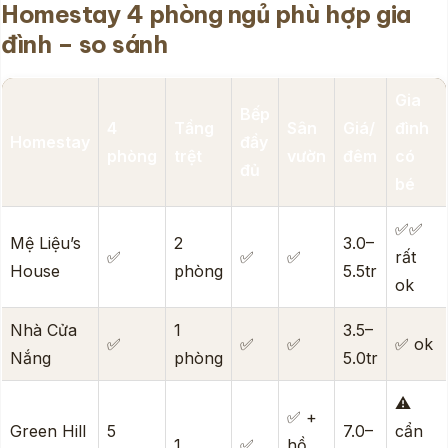
Homestay 4 phòng ngủ phù hợp gia
đình – so sánh
Gia
Bếp
4
Tầng
Sân
Giá/
đình
Homestay
đầy
phòng
trệt
vườn
đêm
có
đủ
bé
✅✅
Mệ Liệu’s
2
3.0–
✅
✅
✅
rất
House
phòng
5.5tr
ok
Nhà Cửa
1
3.5–
✅
✅
✅
✅ ok
Nắng
phòng
5.0tr
⚠️
✅ +
Green Hill
5
7.0–
cẩn
1
✅
hồ