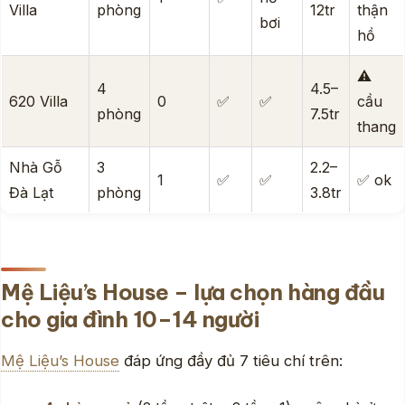
Villa
phòng
12tr
thận
bơi
hồ
⚠️
4
4.5–
620 Villa
0
✅
✅
cầu
phòng
7.5tr
thang
Nhà Gỗ
3
2.2–
1
✅
✅
✅ ok
Đà Lạt
phòng
3.8tr
Mệ Liệu’s House – lựa chọn hàng đầu
cho gia đình 10–14 người
Mệ Liệu’s House
đáp ứng đầy đủ 7 tiêu chí trên: