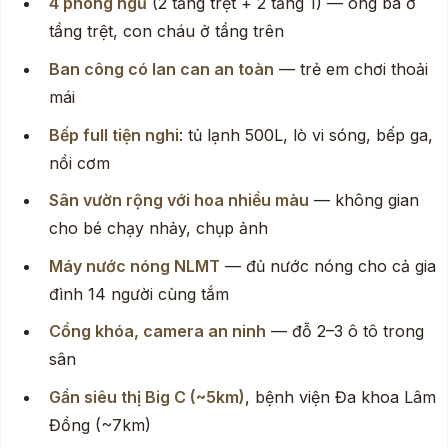
4 phòng ngủ
(2 tầng trệt + 2 tầng 1) — ông bà ở
tầng trệt, con cháu ở tầng trên
Ban công có lan can an toàn
— trẻ em chơi thoải
mái
Bếp full tiện nghi
: tủ lạnh 500L, lò vi sóng, bếp ga,
nồi cơm
Sân vườn rộng với hoa nhiều màu
— không gian
cho bé chạy nhảy, chụp ảnh
Máy nước nóng NLMT
— đủ nước nóng cho cả gia
đình 14 người cùng tắm
Cổng khóa, camera an ninh
— đỗ 2–3 ô tô trong
sân
Gần siêu thị Big C (~5km)
, bệnh viện Đa khoa Lâm
Đồng (~7km)