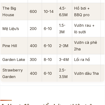
The Big
4.5-
Hồ bơi +
600
10-14
House
6.5M
BBQ pro
1.5-
Vườn rau +
Mệ Liệu’s
200
6-10
3M
lò sưởi
Vườn cà phê
Pine Hill
400
6-10
2-3M
2ha
Garden Lake
300
8-10
3-4M
Lối ra hồ
Strawberry
2.5-
400
6-10
Vườn dâu 1ha
Garden
3.5M