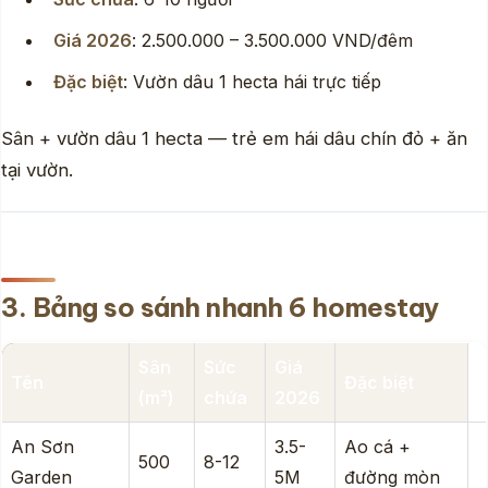
Giá 2026
: 2.500.000 – 3.500.000 VND/đêm
Đặc biệt
: Vườn dâu 1 hecta hái trực tiếp
Sân + vườn dâu 1 hecta — trẻ em hái dâu chín đỏ + ăn
tại vườn.
3. Bảng so sánh nhanh 6 homestay
Sân
Sức
Giá
Tên
Đặc biệt
(m²)
chứa
2026
An Sơn
3.5-
Ao cá +
500
8-12
Garden
5M
đường mòn