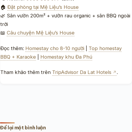
🏠
Đặt phòng tại Mệ Liệu’s House
🌿 Sân vườn 200m² + vườn rau organic + sân BBQ ngoài
trời
📖
Câu chuyện Mệ Liệu’s House
Đọc thêm:
Homestay cho 8-10 người
|
Top homestay
BBQ + Karaoke
|
Homestay khu Đa Phú
Tham khảo thêm trên
TripAdvisor Da Lat Hotels
.
Để lại một bình luận