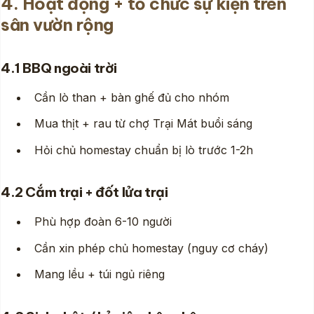
4. Hoạt động + tổ chức sự kiện trên
sân vườn rộng
4.1 BBQ ngoài trời
Cần lò than + bàn ghế đủ cho nhóm
Mua thịt + rau từ chợ Trại Mát buổi sáng
Hỏi chủ homestay chuẩn bị lò trước 1-2h
4.2 Cắm trại + đốt lửa trại
Phù hợp đoàn 6-10 người
Cần xin phép chủ homestay (nguy cơ cháy)
Mang lều + túi ngủ riêng