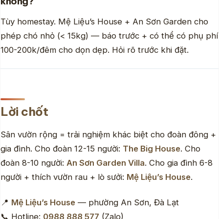
không?
Tùy homestay. Mệ Liệu’s House + An Sơn Garden cho
phép chó nhỏ (< 15kg) — báo trước + có thể có phụ phí
100-200k/đêm cho dọn dẹp. Hỏi rõ trước khi đặt.
Lời chốt
Sân vườn rộng = trải nghiệm khác biệt cho đoàn đông +
gia đình. Cho đoàn 12-15 người:
The Big House
. Cho
đoàn 8-10 người:
An Sơn Garden Villa
. Cho gia đình 6-8
người + thích vườn rau + lò sưởi:
Mệ Liệu’s House
.
📍
Mệ Liệu’s House
— phường An Sơn, Đà Lạt
📞 Hotline:
0988 888 577
(Zalo)