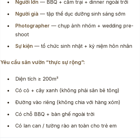
Người lớn
— BBQ + cắm trại + dinner ngoài trời
Người già
— tập thể dục dưỡng sinh sáng sớm
Photographer
— chụp ảnh nhóm + wedding pre-
shoot
Sự kiện
— tổ chức sinh nhật + kỷ niệm hôn nhân
Yêu cầu sân vườn “thực sự rộng”:
Diện tích ≥ 200m²
Có cỏ + cây xanh (không phải sân bê tông)
Đường vào riêng (không chia với hàng xóm)
Có chỗ BBQ + bàn ghế ngoài trời
Có lan can / tường rào an toàn cho trẻ em