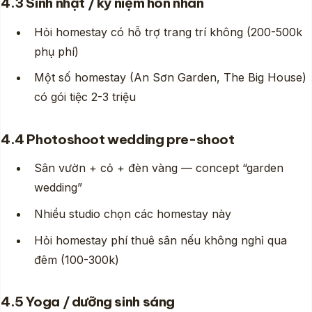
4.3 Sinh nhật / kỷ niệm hôn nhân
Hỏi homestay có hỗ trợ trang trí không (200-500k
phụ phí)
Một số homestay (An Sơn Garden, The Big House)
có gói tiệc 2-3 triệu
4.4 Photoshoot wedding pre-shoot
Sân vườn + cỏ + đèn vàng — concept “garden
wedding”
Nhiều studio chọn các homestay này
Hỏi homestay phí thuê sân nếu không nghỉ qua
đêm (100-300k)
4.5 Yoga / dưỡng sinh sáng