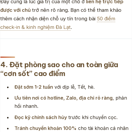
Đây cũng là lúc giá trị của một chỗ ở
liên hệ trực tiếp
được với chủ
trở nên rõ ràng. Bạn có thể tham khảo
thêm cách nhận diện chỗ uy tín trong bài
50 điểm
check-in & kinh nghiệm Đà Lạt
.
4. Đặt phòng sao cho an toàn giữa
“cơn sốt” cao điểm
Đặt sớm 1-2 tuần
với dịp lễ, Tết, hè.
Ưu tiên nơi có hotline, Zalo, địa chỉ rõ ràng
, phản
hồi nhanh.
Đọc kỹ chính sách hủy
trước khi chuyển cọc.
Tránh chuyển khoản 100%
cho tài khoản cá nhân