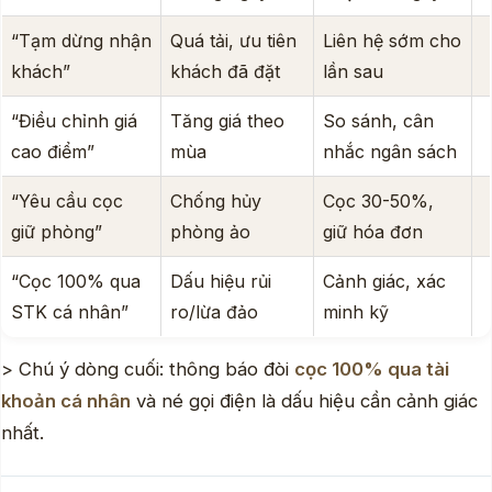
“Tạm dừng nhận
Quá tải, ưu tiên
Liên hệ sớm cho
khách”
khách đã đặt
lần sau
“Điều chỉnh giá
Tăng giá theo
So sánh, cân
cao điểm”
mùa
nhắc ngân sách
“Yêu cầu cọc
Chống hủy
Cọc 30-50%,
giữ phòng”
phòng ảo
giữ hóa đơn
“Cọc 100% qua
Dấu hiệu rủi
Cảnh giác, xác
STK cá nhân”
ro/lừa đảo
minh kỹ
> Chú ý dòng cuối: thông báo đòi
cọc 100% qua tài
khoản cá nhân
và né gọi điện là dấu hiệu cần cảnh giác
nhất.