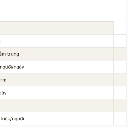
m
ầm trung
người/ngày
arm
gày
triệu/người