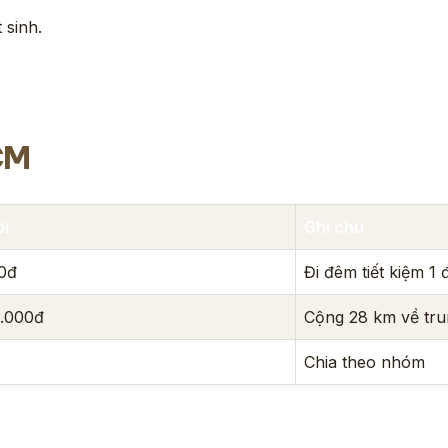
 sinh.
CM
ời
Ghi chú
0đ
Đi đêm tiết kiệm 1
0.000đ
Cộng 28 km về tru
Chia theo nhóm