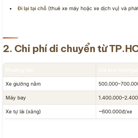
Đi lại tại chỗ
(thuê xe máy hoặc xe dịch vụ) và phát
2. Chi phí di chuyển từ TP.H
Phương tiện
Giá khứ hồi/ngư
Xe giường nằm
500.000–700.00
Máy bay
1.400.000–2.40
Xe tự lái (xăng)
~600.000đ/xe