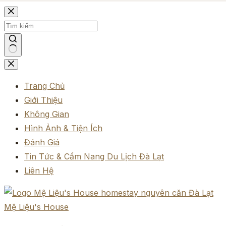
Chuyển
đến
phần
nội
Không
dung
có
Trang Chủ
kết
Giới Thiệu
quả
Không Gian
Hình Ảnh & Tiện Ích
Đánh Giá
Tin Tức & Cẩm Nang Du Lịch Đà Lạt
Liên Hệ
Mệ Liệu's House