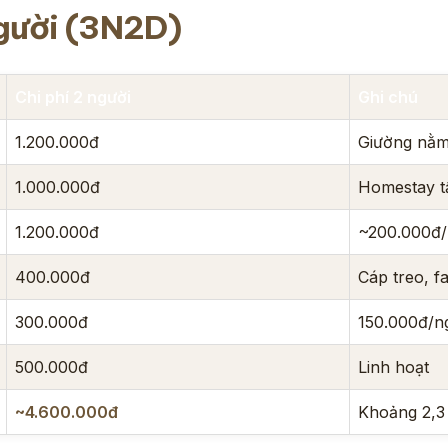
người (3N2D)
Chi phí 2 người
Ghi chú
1.200.000đ
Giường nằ
1.000.000đ
Homestay t
1.200.000đ
~200.000đ/
400.000đ
Cáp treo, f
300.000đ
150.000đ/n
500.000đ
Linh hoạt
~4.600.000đ
Khoảng 2,3 