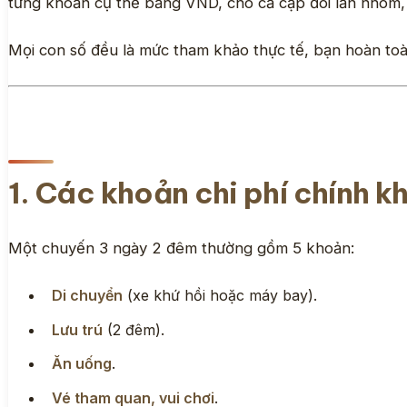
từng khoản cụ thể bằng VND, cho cả cặp đôi lẫn nhóm, 
Mọi con số đều là mức tham khảo thực tế, bạn hoàn toà
1. Các khoản chi phí chính kh
Một chuyến 3 ngày 2 đêm thường gồm 5 khoản:
Di chuyển
(xe khứ hồi hoặc máy bay).
Lưu trú
(2 đêm).
Ăn uống
.
Vé tham quan, vui chơi
.