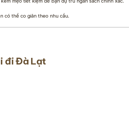
kèm mẹo tiết kiệm để bạn dự trù ngân sách chính xác.
n có thể co giãn theo nhu cầu.
i đi Đà Lạt