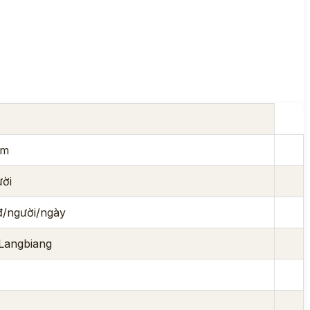
ằm
ười
/người/ngày
 Langbiang