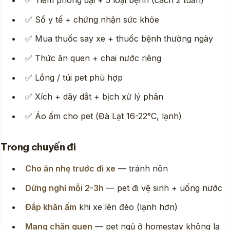
✅ Tiêm phòng dại + 5 loại bệnh (cách 2 tuần)
✅ Sổ y tế + chứng nhận sức khỏe
✅ Mua thuốc say xe + thuốc bệnh thường ngày
✅ Thức ăn quen + chai nước riêng
✅ Lồng / túi pet phù hợp
✅ Xích + dây dắt + bịch xử lý phân
✅ Áo ấm cho pet (Đà Lạt 16-22°C, lạnh)
Trong chuyến đi
Cho ăn nhẹ trước đi xe
— tránh nôn
Dừng nghỉ mỗi 2-3h
— pet đi vệ sinh + uống nước
Đắp khăn ấm
khi xe lên đèo (lạnh hơn)
Mang chăn quen
— pet ngủ ở homestay không lạ