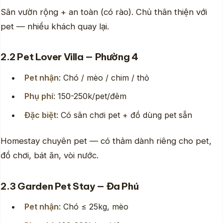
Sân vườn rộng + an toàn (có rào). Chủ thân thiện với
pet — nhiều khách quay lại.
2.2 Pet Lover Villa — Phường 4
Pet nhận
: Chó / mèo / chim / thỏ
Phụ phí
: 150-250k/pet/đêm
Đặc biệt
: Có sân chơi pet + đồ dùng pet sẵn
Homestay chuyên pet — có thảm dành riêng cho pet,
đồ chơi, bát ăn, vòi nước.
2.3 Garden Pet Stay — Đa Phú
Pet nhận
: Chó ≤ 25kg, mèo