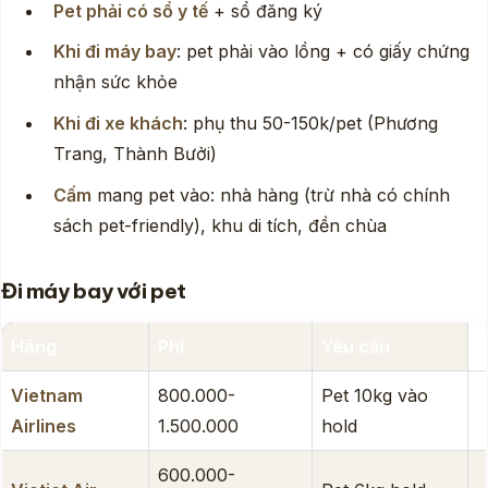
Pet phải có sổ y tế
+ sổ đăng ký
Khi đi máy bay
: pet phải vào lồng + có giấy chứng
nhận sức khỏe
Khi đi xe khách
: phụ thu 50-150k/pet (Phương
Trang, Thành Bưởi)
Cấm
mang pet vào: nhà hàng (trừ nhà có chính
sách pet-friendly), khu di tích, đền chùa
Đi máy bay với pet
Hãng
Phí
Yêu cầu
Vietnam
800.000-
Pet 10kg vào
Airlines
1.500.000
hold
600.000-