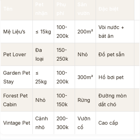
Pet
Phụ
Sân
Tên
Đặc biệt
nhận
phí
vườn
100-
Vòi nước +
Mệ Liệu’s
≤ 15kg
200m²
200k
bát ăn
Đa
150-
Pet Lover
Nhỏ
Đồ pet sẵn
loại
250k
Garden Pet
≤
100-
300m²
Hồ bơi pet
Stay
25kg
200k
Forest Pet
100-
Đường mòn
Nhỏ
Rừng
Cabin
150k
dắt chó
Cảnh
200-
Vườn
Vintage Pet
Cao cấp
nhỏ
300k
cổ