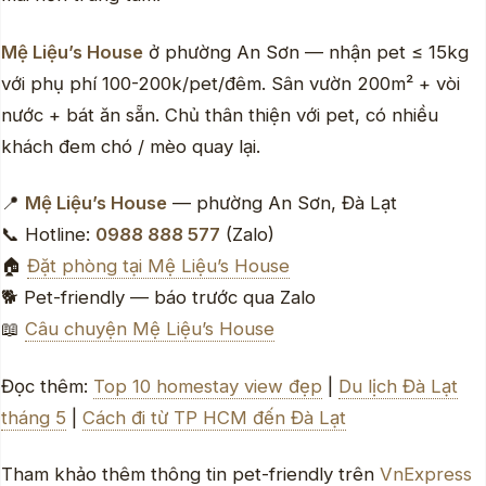
Mệ Liệu’s House
ở phường An Sơn — nhận pet ≤ 15kg
với phụ phí 100-200k/pet/đêm. Sân vườn 200m² + vòi
nước + bát ăn sẵn. Chủ thân thiện với pet, có nhiều
khách đem chó / mèo quay lại.
📍
Mệ Liệu’s House
— phường An Sơn, Đà Lạt
📞 Hotline:
0988 888 577
(Zalo)
🏠
Đặt phòng tại Mệ Liệu’s House
🐕 Pet-friendly — báo trước qua Zalo
📖
Câu chuyện Mệ Liệu’s House
Đọc thêm:
Top 10 homestay view đẹp
|
Du lịch Đà Lạt
tháng 5
|
Cách đi từ TP HCM đến Đà Lạt
Tham khảo thêm thông tin pet-friendly trên
VnExpress