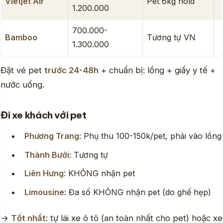
Vietjet Air
Pet 6kg hold
1.200.000
700.000-
Bamboo
Tương tự VN
1.300.000
Đặt vé pet
trước 24-48h
+ chuẩn bị: lồng + giấy y tế +
nước uống.
Đi xe khách với pet
Phương Trang
: Phụ thu 100-150k/pet, phải vào lồng
Thành Bưởi
: Tương tự
Liên Hưng
: KHÔNG nhận pet
Limousine
: Đa số KHÔNG nhận pet (do ghế hẹp)
→
Tốt nhất
: tự lái xe ô tô (an toàn nhất cho pet) hoặc xe