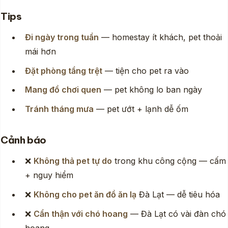
Tips
Đi ngày trong tuần
— homestay ít khách, pet thoải
mái hơn
Đặt phòng tầng trệt
— tiện cho pet ra vào
Mang đồ chơi quen
— pet không lo ban ngày
Tránh tháng mưa
— pet ướt + lạnh dễ ốm
Cảnh báo
❌
Không thả pet tự do
trong khu công cộng — cấm
+ nguy hiểm
❌
Không cho pet ăn đồ ăn lạ
Đà Lạt — dễ tiêu hóa
❌
Cẩn thận với chó hoang
— Đà Lạt có vài đàn chó
hoang