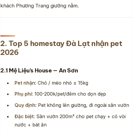
khách Phương Trang giường nằm.
2. Top 5 homestay Đà Lạt nhận pet
2026
2.1 Mệ Liệu’s House — An Sơn
Pet nhận
: Chó / mèo nhỏ ≤ 15kg
Phụ phí
: 100-200k/pet/đêm cho dọn dẹp
Quy định
: Pet không lên giường, đi ngoài sân vườn
Đặc biệt
: Sân vườn 200m² cho pet chạy + có vòi
nước + bát ăn