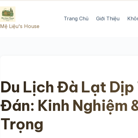
Chuyển
đến
Trang Chủ
Giới Thiệu
Khô
phần
Mệ Liệu's House
nội
dung
Du Lịch Đà Lạt Dịp
Đán: Kinh Nghiệm 
Trọng