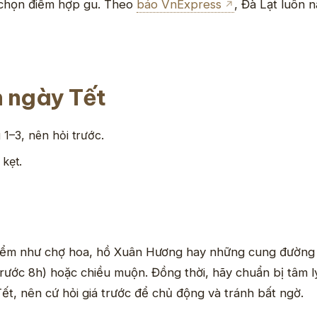
chọn điểm hợp gu. Theo
báo VnExpress
, Đà Lạt luôn 
n ngày Tết
1–3, nên hỏi trước.
kẹt.
 điểm như chợ hoa, hồ Xuân Hương hay những cung đường
ước 8h) hoặc chiều muộn. Đồng thời, hãy chuẩn bị tâm lý
ết, nên cứ hỏi giá trước để chủ động và tránh bất ngờ.