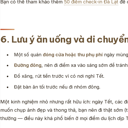
Bạn có thể tham khảo thêm
50 điểm check-in Đà Lạt
để 
6. Lưu ý ăn uống và di chuyể
Một số quán
đóng cửa hoặc thu phụ phí
ngày mùng 
Đường đông
, nên đi điểm xa vào sáng sớm để tránh 
Đổ xăng, rút tiền trước vì có nơi nghỉ Tết.
Đặt bàn ăn tối trước nếu đi nhóm đông.
Một kinh nghiệm nhỏ nhưng rất hữu ích: ngày Tết, các
muốn chụp ảnh đẹp và thong thả, bạn nên đi thật sớm (tr
thường — điều này khá phổ biến ở mọi điểm du lịch dịp T