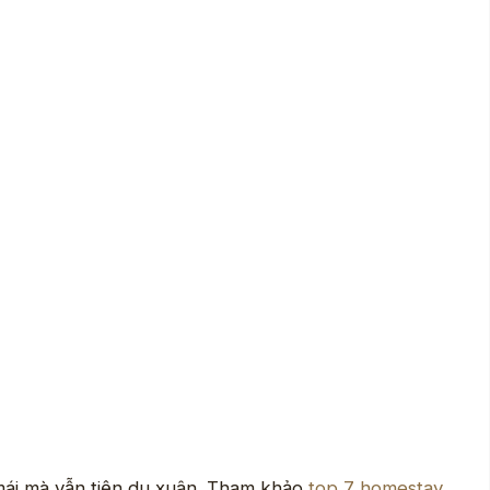
 mái mà vẫn tiện du xuân. Tham khảo
top 7 homestay