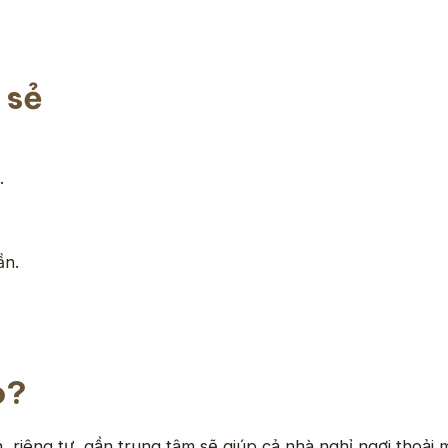
 sẻ
.
ần.
o?
 riêng tư, gần trung tâm sẽ giúp cả nhà nghỉ ngơi thoải