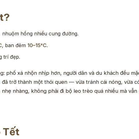
ết?
2, nhuộm hồng nhiều cung đường.
C
, ban đêm
10–15°C
.
 trí đẹp.
iêng: phố xá nhộn nhịp hơn, người dân và du khách đều m
ăm đã trở thành một thói quen — vừa tránh cái nóng, vừa 
n nhẹ nhàng, không phải đi bộ leo trèo quá nhiều mà vẫn
p Tết