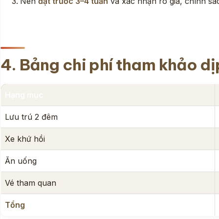
Nên
đặt trước 3–4 tuần
và xác nhận rõ giá, chính sá
4. Bảng chi phí tham khảo dị
Hạng mục
Lưu trú 2 đêm
Xe khứ hồi
Ăn uống
Vé tham quan
Tổng