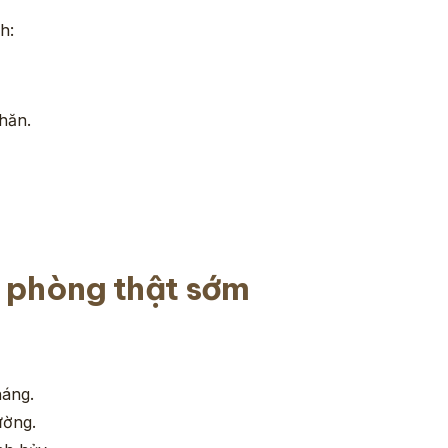
h:
hăn.
t phòng thật sớm
háng.
ường.