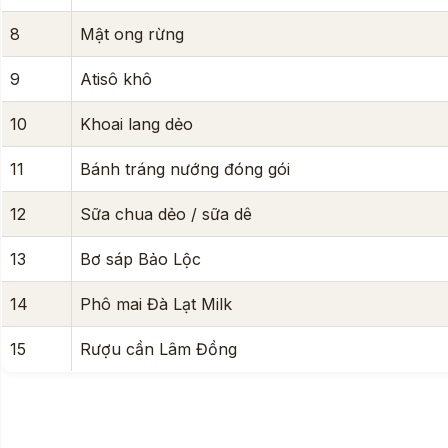
8
Mật ong rừng
9
Atisô khô
10
Khoai lang dẻo
11
Bánh tráng nướng đóng gói
12
Sữa chua dẻo / sữa dê
13
Bơ sáp Bảo Lộc
14
Phô mai Đà Lạt Milk
15
Rượu cần Lâm Đồng