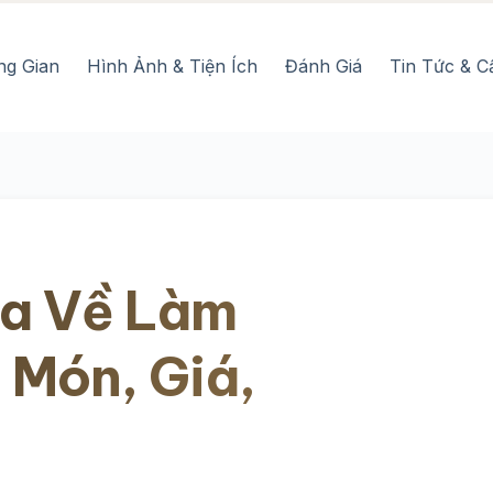
ng Gian
Hình Ảnh & Tiện Ích
Đánh Giá
Tin Tức & C
ua Về Làm
 Món, Giá,