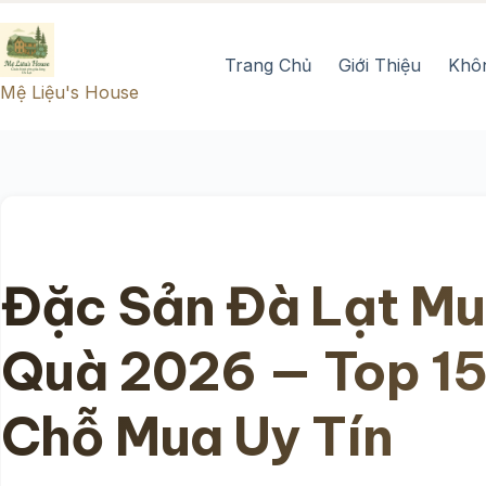
Chuyển
đến
Trang Chủ
Giới Thiệu
Khô
phần
Mệ Liệu's House
nội
dung
Đặc Sản Đà Lạt M
Quà 2026 — Top 15
Chỗ Mua Uy Tín