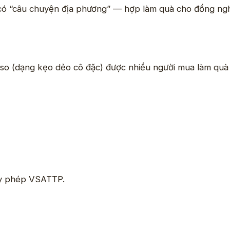
 có “câu chuyện địa phương” — hợp làm quà cho đồng ng
tiso (dạng kẹo dẻo cô đặc) được nhiều người mua làm quà
ấy phép VSATTP.