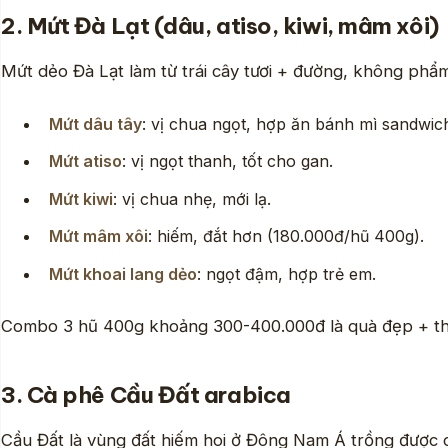
2. Mứt Đà Lạt (dâu, atiso, kiwi, mâm xôi)
Mứt dẻo Đà Lạt làm từ trái cây tươi + đường, không phẩm 
Mứt dâu tây
: vị chua ngọt, hợp ăn bánh mì sandwic
Mứt atiso
: vị ngọt thanh, tốt cho gan.
Mứt kiwi
: vị chua nhẹ, mới lạ.
Mứt mâm xôi
: hiếm, đắt hơn (180.000đ/hũ 400g).
Mứt khoai lang dẻo
: ngọt đậm, hợp trẻ em.
Combo 3 hũ 400g khoảng 300-400.000đ là quà đẹp + th
3. Cà phê Cầu Đất arabica
Cầu Đất là vùng đất hiếm hoi ở Đông Nam Á trồng được