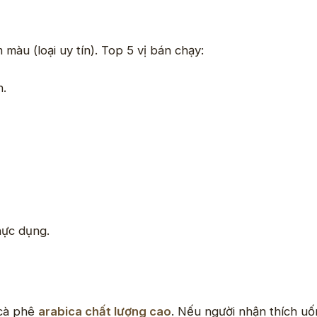
màu (loại uy tín). Top 5 vị bán chạy:
h.
ực dụng.
 cà phê
arabica chất lượng cao
. Nếu người nhận thích uốn