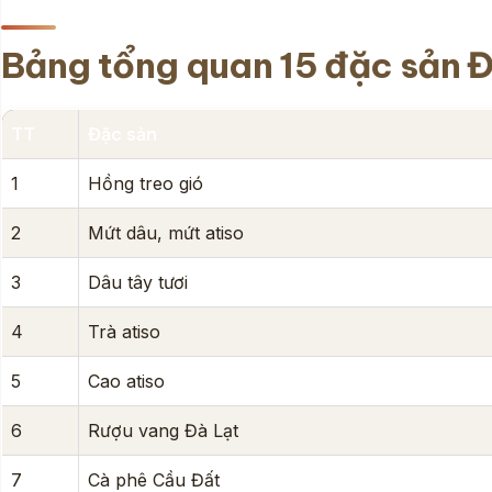
Bảng tổng quan 15 đặc sản 
TT
Đặc sản
1
Hồng treo gió
2
Mứt dâu, mứt atiso
3
Dâu tây tươi
4
Trà atiso
5
Cao atiso
6
Rượu vang Đà Lạt
7
Cà phê Cầu Đất