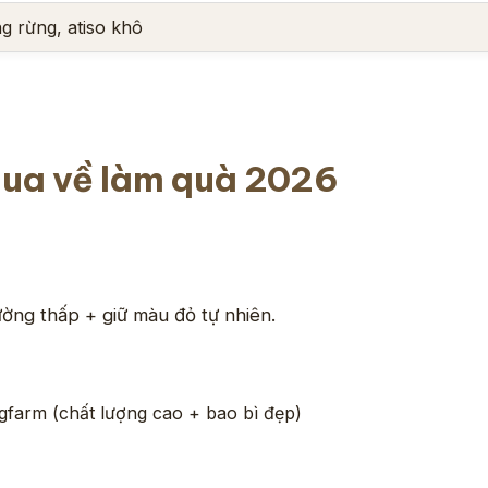
g rừng, atiso khô
mua về làm quà 2026
ường thấp + giữ màu đỏ tự nhiên.
ngfarm (chất lượng cao + bao bì đẹp)