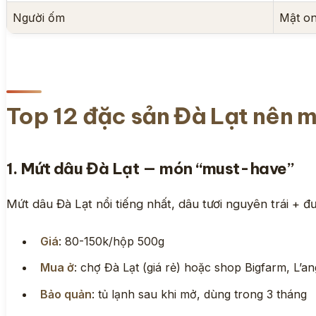
Người ốm
Mật on
Top 12 đặc sản Đà Lạt nên 
1. Mứt dâu Đà Lạt — món “must-have”
Mứt dâu Đà Lạt nổi tiếng nhất, dâu tươi nguyên trái + đ
Giá
: 80-150k/hộp 500g
Mua ở
: chợ Đà Lạt (giá rẻ) hoặc shop Bigfarm, L’a
Bảo quản
: tủ lạnh sau khi mở, dùng trong 3 tháng