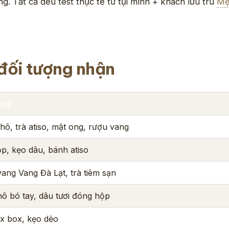
. Tất cả đều test thực tế từ tụi mình + khách lưu trú
Mệ
đối tượng nhận
quà
khô, trà atiso, mật ong, rượu vang
p, kẹo dâu, bánh atiso
ang Vang Đà Lạt, trà tiêm sạn
ô bó tay, dâu tươi đóng hộp
x box, kẹo dẻo