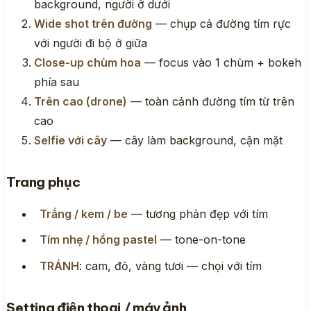
background, người ở dưới
Wide shot trên đường
— chụp cả đường tím rực
với người đi bộ ở giữa
Close-up chùm hoa
— focus vào 1 chùm + bokeh
phía sau
Trên cao (drone)
— toàn cảnh đường tím từ trên
cao
Selfie với cây
— cây làm background, cận mặt
Trang phục
Trắng / kem / be
— tương phản đẹp với tím
Tím nhẹ / hồng pastel
— tone-on-tone
TRÁNH
: cam, đỏ, vàng tươi — chọi với tím
Setting điện thoại / máy ảnh