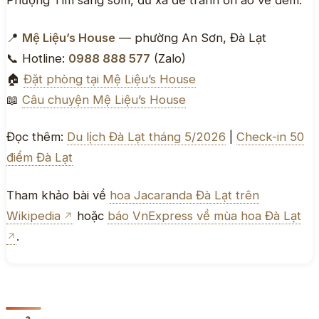
Phượng Tím sáng sớm, đủ xa để tránh ồn ào về đêm.
📍
Mệ Liệu’s House
— phường An Sơn, Đà Lạt
📞 Hotline:
0988 888 577
(Zalo)
🏠
Đặt phòng tại Mệ Liệu’s House
📖
Câu chuyện Mệ Liệu’s House
Đọc thêm:
Du lịch Đà Lạt tháng 5/2026
|
Check-in 50
điểm Đà Lạt
Tham khảo bài về
hoa Jacaranda Đà Lạt trên
Wikipedia
hoặc
báo VnExpress về mùa hoa Đà Lạt
.