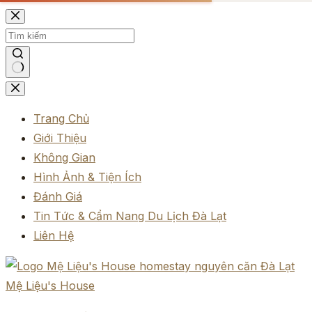
Chuyển
đến
phần
nội
Không
dung
có
Trang Chủ
kết
Giới Thiệu
quả
Không Gian
Hình Ảnh & Tiện Ích
Đánh Giá
Tin Tức & Cẩm Nang Du Lịch Đà Lạt
Liên Hệ
Mệ Liệu's House