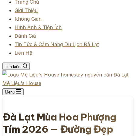
Trang Chủ
Giới Thiệu
Không Gian
Hình Ảnh & Tiện Ích
Đánh Giá
Tin Tức & Cẩm Nang Du Lịch Đà Lạt
Liên Hệ
Tìm kiếm
Mệ Liệu's House
Menu
Đà Lạt Mùa Hoa Phượng
Tím 2026 — Đường Đẹp