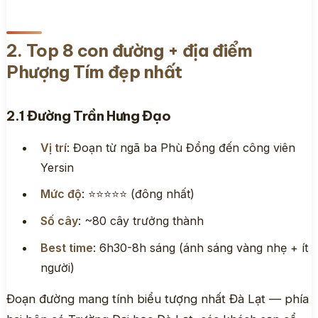
2. Top 8 con đường + địa điểm
Phượng Tím đẹp nhất
2.1 Đường Trần Hưng Đạo
Vị trí
: Đoạn từ ngã ba Phù Đổng đến công viên
Yersin
Mức độ
: ⭐⭐⭐⭐⭐ (đông nhất)
Số cây
: ~80 cây trưởng thành
Best time
: 6h30-8h sáng (ánh sáng vàng nhẹ + ít
người)
Đoạn đường mang tính biểu tượng nhất Đà Lạt — phía