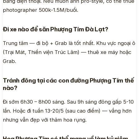
bằng điện thoại. Nếu muốn ảnh pro-style, có thể thuê
photographer 500k-1.5M/buổi.
Đi xe nào để săn Phượng Tím Đà Lạt?
Trung tâm — đi bộ + Grab là tốt nhất. Khu vực ngoại ô
(Trại Mát, Thiền viện Trúc Lâm) — thuê xe máy hoặc
Grab.
Tránh đông tại các con đường Phượng Tím thế
nào?
Đi sớm 6h30 – 8h00 sáng. Sau 9h sáng đông gấp 5-10
lần. Hoặc đi tuần 13-20/5 (sau cao điểm) — vắng hơn
nhưng vẫn đẹp với thảm hoa rụng.
Hoa Phượng Tím có thể mang về làm kỷ niệm