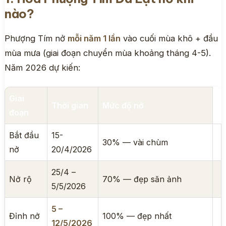
nào?
Phượng Tím nở
mỗi năm 1 lần
vào cuối mùa khô + đầu
mùa mưa (giai đoạn chuyển mùa khoảng tháng 4-5).
Năm 2026 dự kiến:
Giai
Thời gian
Mức độ nở
đoạn
Bắt đầu
15-
30% — vài chùm
nở
20/4/2026
25/4 –
Nở rộ
70% — đẹp săn ảnh
5/5/2026
5 –
Đỉnh nở
100% — đẹp nhất
12/5/2026