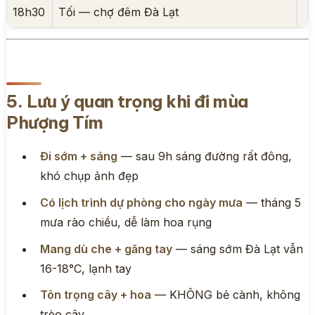
18h30
Tối — chợ đêm Đà Lạt
5. Lưu ý quan trọng khi đi mùa
Phượng Tím
Đi sớm + sáng
— sau 9h sáng đường rất đông,
khó chụp ảnh đẹp
Có lịch trình dự phòng cho ngày mưa
— tháng 5
mưa rào chiều, dễ làm hoa rụng
Mang dù che + găng tay
— sáng sớm Đà Lạt vẫn
16-18°C, lạnh tay
Tôn trọng cây + hoa
— KHÔNG bẻ cành, không
trèo cây