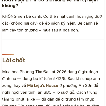
không?
KHÔNG nên bẻ cành. Có thể nhặt cánh hoa rụng dưới
đất (không hại cây) để ép sách kỷ niệm. Bẻ cành sẽ
làm cây tổn thương + mùa sau ít hoa hơn.
Lời chốt
Mùa hoa Phượng Tím Đà Lạt 2026 đang ở giai đoạn
đỉnh nở — đừng bỏ lỡ tuần 5-12/5. Sau khi chụp ảnh
xong, hãy về
Mệ Liệu’s House
ở phường An Sơn để
nghỉ ngơi yên tĩnh, ăn BBQ + lò sưởi gỗ. Cách trung
tâm 12 phút lái xe — đủ gần để đi trung tâm chụp