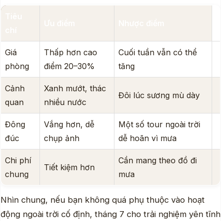
Tiêu
Ưu điểm
Nhược điểm
chí
Giá
Thấp hơn cao
Cuối tuần vẫn có thể
phòng
điểm 20–30%
tăng
Cảnh
Xanh mướt, thác
Đôi lúc sương mù dày
quan
nhiều nước
Đông
Vắng hơn, dễ
Một số tour ngoài trời
đúc
chụp ảnh
dễ hoãn vì mưa
Chi phí
Cần mang theo đồ đi
Tiết kiệm hơn
chung
mưa
Nhìn chung, nếu bạn không quá phụ thuộc vào hoạt
động ngoài trời cố định, tháng 7 cho trải nghiệm yên tĩnh