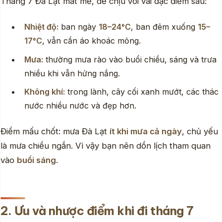
Tháng 7 Đà Lạt mát mẻ, dễ chịu với vài đặc điểm sau:
Nhiệt độ:
ban ngày
18–24°C
, ban đêm xuống
15–
17°C
, vẫn cần áo khoác mỏng.
Mưa:
thường mưa rào vào buổi chiều, sáng và trưa
nhiều khi vẫn hửng nắng.
Không khí:
trong lành, cây cối xanh mướt, các thác
nước nhiều nước và đẹp hơn.
Điểm mấu chốt: mưa Đà Lạt
ít khi mưa cả ngày
, chủ yếu
là mưa chiều ngắn. Vì vậy bạn nên dồn lịch tham quan
vào
buổi sáng
.
2. Ưu và nhược điểm khi đi tháng 7