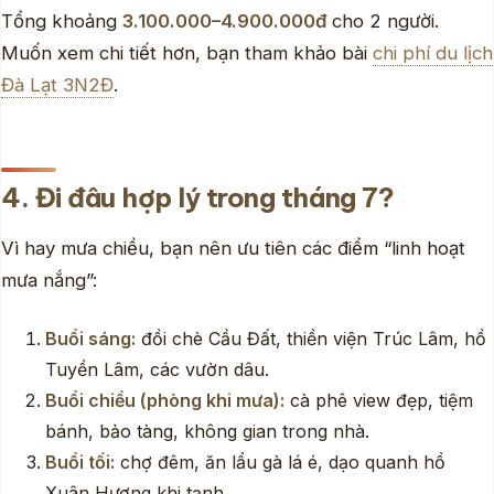
Tổng khoảng
3.100.000–4.900.000đ
cho 2 người.
Muốn xem chi tiết hơn, bạn tham khảo bài
chi phí du lịch
Đà Lạt 3N2Đ
.
4. Đi đâu hợp lý trong tháng 7?
Vì hay mưa chiều, bạn nên ưu tiên các điểm “linh hoạt
mưa nắng”:
Buổi sáng:
đồi chè Cầu Đất, thiền viện Trúc Lâm, hồ
Tuyền Lâm, các vườn dâu.
Buổi chiều (phòng khi mưa):
cà phê view đẹp, tiệm
bánh, bảo tàng, không gian trong nhà.
Buổi tối:
chợ đêm, ăn lẩu gà lá é, dạo quanh hồ
Xuân Hương khi tạnh.