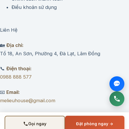
Điều khoản sử dụng
Liên Hệ
🏡
Địa chỉ:
Tổ 18, An Sơn, Phường 4, Đà Lạt, Lâm Đồng
📞
Điện thoại:
0988 888 577
📧
Email:
melieuhouse@gmail.com
Bản quyền © 2025 – Mệ Liệu’s House –
Homestay Đà Lạt.
Gọi ngay
Đặt phòng ngay →